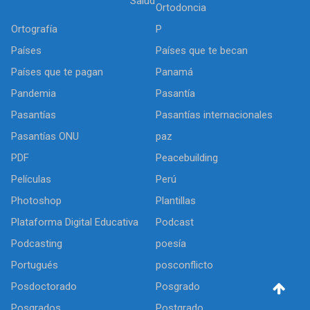
Salud
Ortodoncia
Ortografía
P
Países
Países que te becan
Países que te pagan
Panamá
Pandemia
Pasantía
Pasantías
Pasantías internacionales
Pasantías ONU
paz
PDF
Peacebuilding
Películas
Perú
Photoshop
Plantillas
Plataforma Digital Educativa
Podcast
Podcasting
poesía
Portugués
posconflicto
Posdoctorado
Posgrado
Posgrados
Postgrado