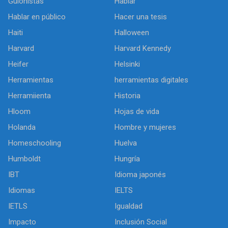
Guionistas
Hablar
Hablar en público
Hacer una tesis
Haiti
Halloween
Harvard
Harvard Kennedy
Heifer
Helsinki
Herramientas
herramientas digitales
Herramiienta
Historia
Hloom
Hojas de vida
Holanda
Hombre y mujeres
Homeschooling
Huelva
Humboldt
Hungría
IBT
Idioma japonés
Idiomas
IELTS
IETLS
Igualdad
Impacto
Inclusión Social