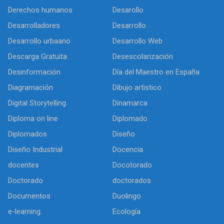
Derechos humanos
Desarollo
Desarrolladores
Desarrollo
Desarrollo urbaano
Desarrollo Web
Descarga Gratuita
Desescolarización
Desinformación
Día del Maestro en España
Diagramación
Dibujo artìstico
Digital Storytelling
Dinamarca
Diploma on line
Diplomado
Diplomados
Diseño
Diseño Industrial
Docencia
docentes
Docotorado
Doctorado
doctorados
Documentos
Duolingo
e-learning.
Ecología