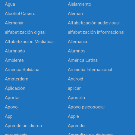
Agua
Aislamiento
Alcohol Casero
Alemán
Alemania
Alfabetización audiovisual
alfabetización digital
alfabetización informacional
Alfabetización Mediática
Allemania
Alumnado
Alumnos
Ambiente
América Latina
América Solidaria
Amnistía Internacional
Amsterdam
Android
Aplicación
aplicar
Aportar
Apostilla
Apoyo
Apoyo psicosocial
App
Apple
Aprende un idioma
Aprender
aprendizaje
Aprendizaje a distancia