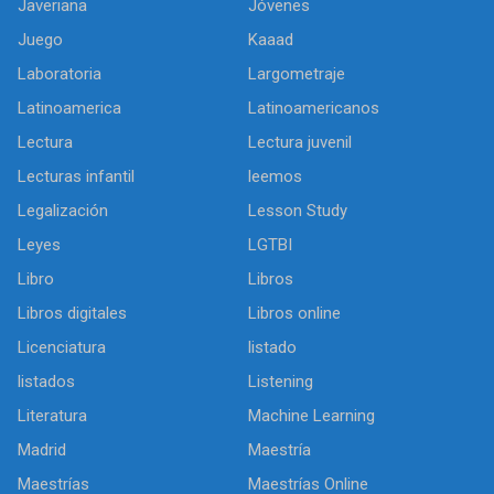
Javeriana
Jóvenes
Juego
Kaaad
Laboratoria
Largometraje
Latinoamerica
Latinoamericanos
Lectura
Lectura juvenil
Lecturas infantil
leemos
Legalización
Lesson Study
Leyes
LGTBI
Libro
Libros
Libros digitales
Libros online
Licenciatura
listado
listados
Listening
Literatura
Machine Learning
Madrid
Maestría
Maestrías
Maestrías Online