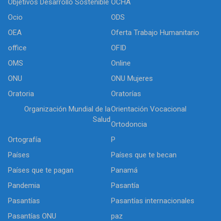
Objetivos Desarrollo Sostenible
OCHA
Ocio
ODS
OEA
Oferta Trabajo Humanitario
office
OFID
OMS
Online
ONU
ONU Mujeres
Oratoria
Oratorías
Organización Mundial de la
Orientación Vocacional
Salud
Ortodoncia
Ortografía
P
Países
Países que te becan
Países que te pagan
Panamá
Pandemia
Pasantía
Pasantías
Pasantías internacionales
Pasantías ONU
paz