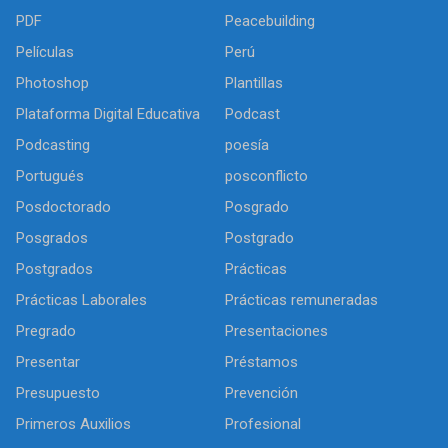
PDF
Peacebuilding
Películas
Perú
Photoshop
Plantillas
Plataforma Digital Educativa
Podcast
Podcasting
poesía
Portugués
posconflicto
Posdoctorado
Posgrado
Posgrados
Postgrado
Postgrados
Prácticas
Prácticas Laborales
Prácticas remuneradas
Pregrado
Presentaciones
Presentar
Préstamos
Presupuesto
Prevención
Primeros Auxilios
Profesional