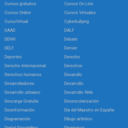
Cursos gratuitos
Cursos On Line
Cursos Online
Cursos Virtuales
CursoVirtual
Cyberbullying
DAAD
DALF
DDHH
Debate
DELF
Denver
Deportes
Derecho
Derecho Internacional
Derechos
Derechos humanos
Desarollo
Desarrolladores
Desarrollo
Desarrollo urbaano
Desarrollo Web
Descarga Gratuita
Desescolarización
Desinformación
Día del Maestro en España
Diagramación
Dibujo artìstico
Digital Storytelling
Dinamarca