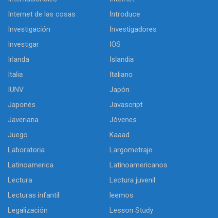
Internet de las cosas
Introduce
Investigación
Investigadores
Investigar
IOS
Irlanda
Islandia
Italia
Italiano
IUNV
Japón
Japonés
Javascript
Javeriana
Jóvenes
Juego
Kaaad
Laboratoria
Largometraje
Latinoamerica
Latinoamericanos
Lectura
Lectura juvenil
Lecturas infantil
leemos
Legalización
Lesson Study