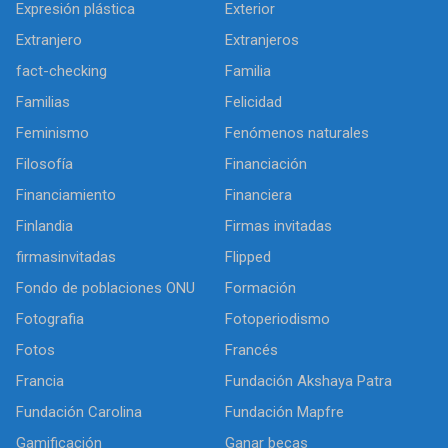
Expresión plástica
Exterior
Extranjero
Extranjeros
fact-checking
Familia
Familias
Felicidad
Feminismo
Fenómenos naturales
Filosofía
Financiación
Financiamiento
Financiera
Finlandia
Firmas invitadas
firmasinvitadas
Flipped
Fondo de poblaciones ONU
Formación
Fotografia
Fotoperiodismo
Fotos
Francés
Francia
Fundación Akshaya Patra
Fundación Carolina
Fundación Mapfre
Gamificación
Ganar becas