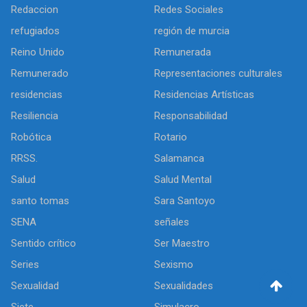
Redaccion
Redes Sociales
refugiados
región de murcia
Reino Unido
Remunerada
Remunerado
Representaciones culturales
residencias
Residencias Artísticas
Resiliencia
Responsabilidad
Robótica
Rotario
RRSS.
Salamanca
Salud
Salud Mental
santo tomas
Sara Santoyo
SENA
señales
Sentido crítico
Ser Maestro
Series
Sexismo
Sexualidad
Sexualidades
Siete
Simulacro