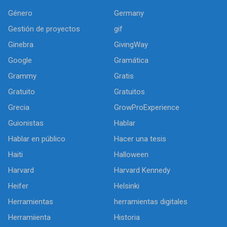
Género
Germany
Gestión de proyectos
gif
Ginebra
GivingWay
Google
Gramática
Grammy
Gratis
Gratuito
Gratuitos
Grecia
GrowProExperience
Guionistas
Hablar
Hablar en público
Hacer una tesis
Haiti
Halloween
Harvard
Harvard Kennedy
Heifer
Helsinki
Herramientas
herramientas digitales
Herramiienta
Historia