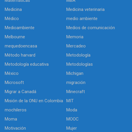
Matemáticas
MBA
Medicina
Medicina veterinaria
Médico
medio ambiente
Medioambiente
Medios de comunicación
Melbourne
Memoria
mequedoencasa
Mercadeo
Método harvard
Metodología
Metodología educativa
Metodologías
México
Michigan
Microsoft
migración
Migrar a Canadá
Minecraft
Misión de la ONU en Colombia
MIT
mochileros
Moda
Moma
MOOC
Motivación
Mujer