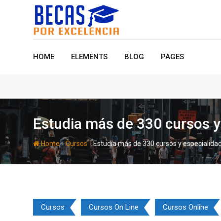
Skip
to
content
HOME
ELEMENTS
BLOG
PAGES
Estudia más de 330 cursos y
-
-
Home
Cursos
Estudia más de 330 cursos y especialidad
Cursos
Cursos On Line
Cursos Online