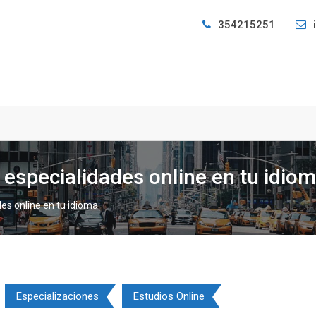
354215251
 especialidades online en tu idio
es online en tu idioma
Especializaciones
Estudios Online