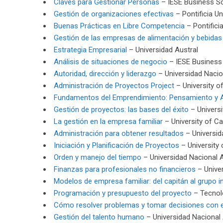
Claves para Gestionar Personas
– IESE Business S
Gestión de organizaciones efectivas
– Pontificia Un
Buenas Prácticas en Libre Competencia
– Pontifici
Gestión de las empresas de alimentación y bebidas
Estrategia Empresarial
– Universidad Austral
Análisis de situaciones de negocio
– IESE Business
Autoridad, dirección y liderazgo
– Universidad Naci
Administración de Proyectos Project
– University of 
Fundamentos del Emprendimiento: Pensamiento y 
Gestión de proyectos: las bases del éxito
– Universit
La gestión en la empresa familiar
– University of Cal
Administración para obtener resultados
– Universi
Iniciación y Planificación de Proyectos
– University o
Orden y manejo del tiempo
– Universidad Nacional
Finanzas para profesionales no financieros
– Univer
Modelos de empresa familiar: del capitán al grupo i
Programación y presupuesto del proyecto
– Tecnol
Cómo resolver problemas y tomar decisiones con e
Gestión del talento humano
– Universidad Naciona