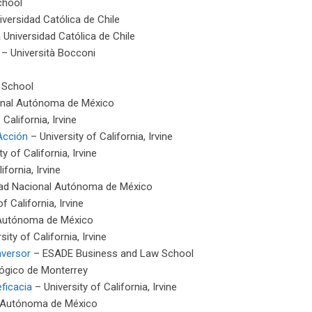
chool
iversidad Católica de Chile
a Universidad Católica de Chile
– Università Bocconi
 School
onal Autónoma de México
California, Irvine
Acción
– University of California, Irvine
y of California, Irvine
ifornia, Irvine
dad Nacional Autónoma de México
f California, Irvine
 Autónoma de México
sity of California, Irvine
nversor
– ESADE Business and Law School
ógico de Monterrey
ficacia
– University of California, Irvine
l Autónoma de México