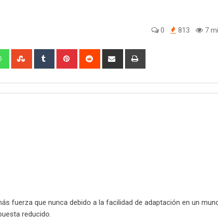
0
813
7 mi
edIn
Whatsapp
StumbleUpon
Tumblr
Pinterest
Reddit
Share
Print
via
Email
más fuerza que nunca debido a la facilidad de adaptación en un mu
puesta reducido.