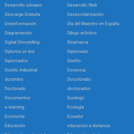
Desarrollo urbaano
Desarrollo Web
Descarga Gratuita
Desescolarización
Desinformación
Día del Maestro en España
Diagramación
Dibujo artìstico
Digital Storytelling
Dinamarca
Diploma on line
Diplomado
Diplomados
Diseño
Diseño Industrial
Docencia
docentes
Docotorado
Doctorado
doctorados
Documentos
Duolingo
e-learning.
Ecología
Economía
Ecuador
Educación
educación a distancia