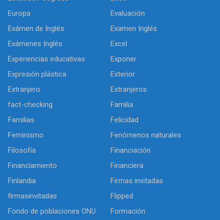
Europa
Evaluación
Exámen de Inglés
Examen Inglés
Exámenes Inglés
Excel
Experiencias educativas
Exponer
Expresión plástica
Exterior
Extranjero
Extranjeros
fact-checking
Familia
Familias
Felicidad
Feminismo
Fenómenos naturales
Filosofía
Financiación
Financiamiento
Financiera
Finlandia
Firmas invitadas
firmasinvitadas
Flipped
Fondo de poblaciones ONU
Formación