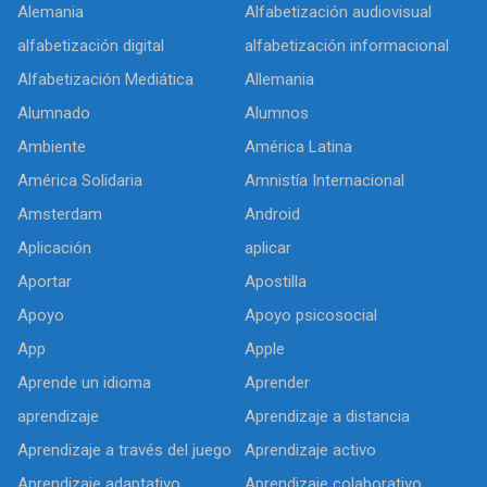
Alemania
Alfabetización audiovisual
alfabetización digital
alfabetización informacional
Alfabetización Mediática
Allemania
Alumnado
Alumnos
Ambiente
América Latina
América Solidaria
Amnistía Internacional
Amsterdam
Android
Aplicación
aplicar
Aportar
Apostilla
Apoyo
Apoyo psicosocial
App
Apple
Aprende un idioma
Aprender
aprendizaje
Aprendizaje a distancia
Aprendizaje a través del juego
Aprendizaje activo
Aprendizaje adaptativo
Aprendizaje colaborativo