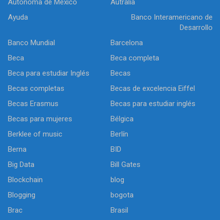
Autónoma de México
Autralia
Ayuda
Banco Interamericano de
Desarrollo
Banco Mundial
Barcelona
Beca
Beca completa
Beca para estudiar Inglés
Becas
Becas completas
Becas de excelencia Eiffel
Becas Erasmus
Becas para estudiar inglés
Becas para mujeres
Bélgica
Berklee of music
Berlín
Berna
BID
Big Data
Bill Gates
Blockchain
blog
Blogging
bogota
Brac
Brasil