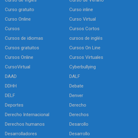
Curso de Inglés
Curso de Verano
Curso gratuito
Curso inline
Curso Online
Curso Virtual
Cursos
Cursos Cortos
Cursos de idiomas
cursos de inglés
Cursos gratuitos
Cursos On Line
Cursos Online
Cursos Virtuales
CursoVirtual
Cyberbullying
DAAD
DALF
DDHH
Debate
DELF
Denver
Deportes
Derecho
Derecho Internacional
Derechos
Derechos humanos
Desarollo
Desarrolladores
Desarrollo