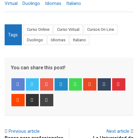
Virtual
Duolingo
Idiomas
Italiano
Curso Online
Curso Virtual
Cursos On Line
Tags:
Duolingo
Idiomas
Italiano
You can share this post!
Google+
LinkedIn
Whatsapp
StumbleUpon
Tumblr
Pinter
Reddit
Share
Print
via
Email
Previous article
Next article