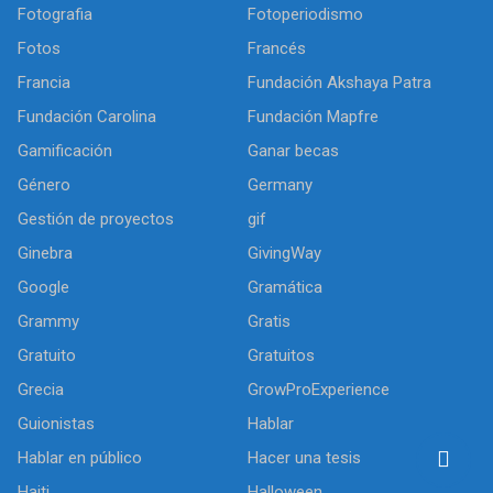
Fotografia
Fotoperiodismo
Fotos
Francés
Francia
Fundación Akshaya Patra
Fundación Carolina
Fundación Mapfre
Gamificación
Ganar becas
Género
Germany
Gestión de proyectos
gif
Ginebra
GivingWay
Google
Gramática
Grammy
Gratis
Gratuito
Gratuitos
Grecia
GrowProExperience
Guionistas
Hablar
Hablar en público
Hacer una tesis
Haiti
Halloween