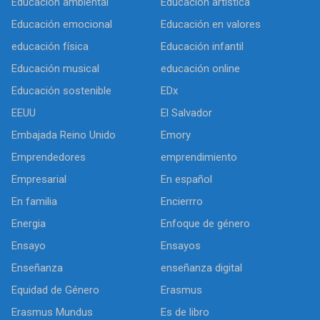
Educación ambiental
Educación artística
Educación emocional
Educación en valores
educación física
Educación infantil
Educación musical
educación online
Educación sostenible
EDx
EEUU
El Salvador
Embajada Reino Unido
Emory
Emprendedores
emprendimiento
Empresarial
En español
En familia
Encierrro
Energia
Enfoque de género
Ensayo
Ensayos
Enseñanza
enseñanza digital
Equidad de Género
Erasmus
Erasmus Mundus
Es de libro