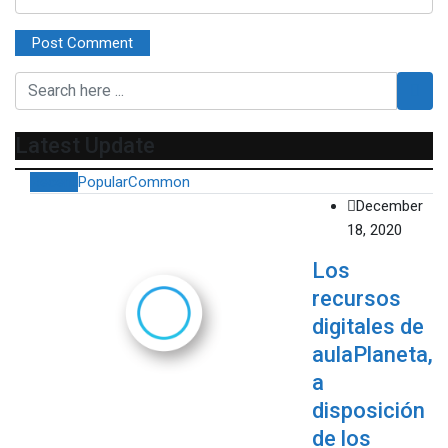
Latest Update
Recent
Popular
Common
December
18, 2020
Los
recursos
digitales de
aulaPlaneta,
a
disposición
de los