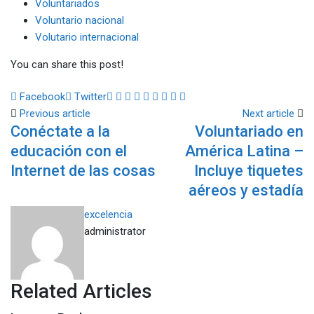
Voluntariados
Voluntario nacional
Volutario internacional
You can share this post!
Google+
LinkedIn
Whatsapp
StumbleUpon
Tumblr
Pinterest
Reddit
Share
Print
Facebook
Twitter
via
Previous article
Next article
Conéctate a la
Voluntariado en
Email
educación con el
América Latina –
Internet de las cosas
Incluye tiquetes
aéreos y estadía
excelencia
administrator
Related Articles