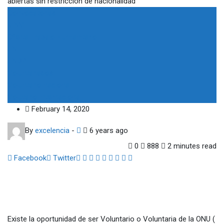
Convocatorias
IUNV
Oferta Trabajo Humanitario
UN
UNDP
Voluntariados
Voluntario nacional
Volutario internacional
February 14, 2020
By
excelencia
-
6 years ago
0
888
2 minutes read
Google+
LinkedIn
Whatsapp
StumbleUpon
Tumblr
Pinterest
Reddit
Share
Print
Facebook
Twitter
via
Email
Existe la oportunidad de ser Voluntario o Voluntaria de la ONU (