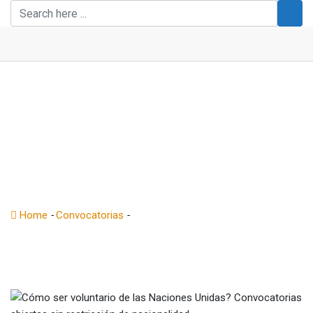
Skip
to
content
Cómo ser voluntario de
las Naciones Unidas?
Convocatorias abiertas
sin restricción de
nacionalidad
Home
-
Convocatorias
-
Cómo ser voluntario de las Naciones
Unidas? Convocatorias abiertas sin restricción de nacionalidad