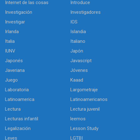
Internet de las cosas
Introduce
Investigación
Investigadores
Investigar
IOS
Irlanda
Islandia
Italia
Italiano
IUNV
Japón
Japonés
Javascript
Javeriana
Jóvenes
Juego
Kaaad
Laboratoria
Largometraje
Latinoamerica
Latinoamericanos
Lectura
Lectura juvenil
Lecturas infantil
leemos
Legalización
Lesson Study
Leyes
LGTBI