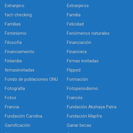
Extranjero
Extranjeros
fact-checking
Familia
Familias
Felicidad
Feminismo
Fenómenos naturales
Filosofía
Financiación
Financiamiento
Financiera
Finlandia
Firmas invitadas
firmasinvitadas
Flipped
Fondo de poblaciones ONU
Formación
Fotografia
Fotoperiodismo
Fotos
Francés
Francia
Fundación Akshaya Patra
Fundación Carolina
Fundación Mapfre
Gamificación
Ganar becas