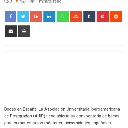
0
921
1 minute read
Google+
LinkedIn
Whatsapp
StumbleUpon
Tumblr
Pinterest
Red
Share
Print
via
Email
Becas en España. La Asociación Universitaria Iberoamericana
de Postgrados (AUIP) tiene abierta su convocatoria de becas
para cursar estudios máster en universidades españolas.