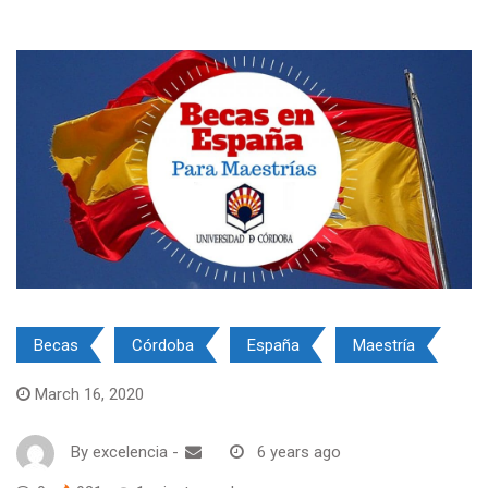
Becas
Córdoba
España
Maestría
March 16, 2020
By
excelencia
-
6 years ago