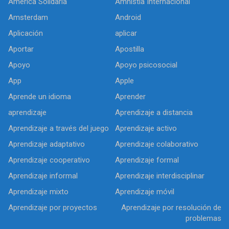
América Solidaria
Amnistía Internacional
Amsterdam
Android
Aplicación
aplicar
Aportar
Apostilla
Apoyo
Apoyo psicosocial
App
Apple
Aprende un idioma
Aprender
aprendizaje
Aprendizaje a distancia
Aprendizaje a través del juego
Aprendizaje activo
Aprendizaje adaptativo
Aprendizaje colaborativo
Aprendizaje cooperativo
Aprendizaje formal
Aprendizaje informal
Aprendizaje interdisciplinar
Aprendizaje mixto
Aprendizaje móvil
Aprendizaje por proyectos
Aprendizaje por resolución de
problemas