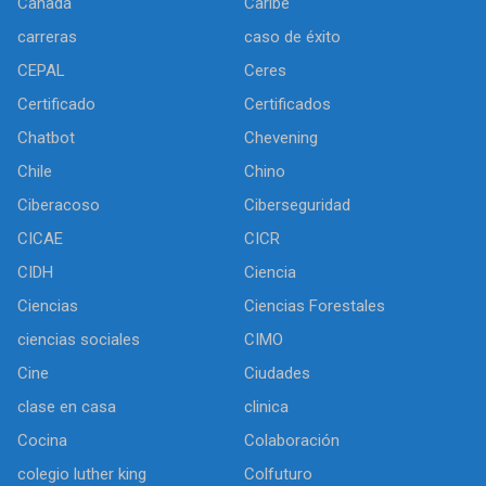
Canadá
Caribe
carreras
caso de éxito
CEPAL
Ceres
Certificado
Certificados
Chatbot
Chevening
Chile
Chino
Ciberacoso
Ciberseguridad
CICAE
CICR
CIDH
Ciencia
Ciencias
Ciencias Forestales
ciencias sociales
CIMO
Cine
Ciudades
clase en casa
clinica
Cocina
Colaboración
colegio luther king
Colfuturo