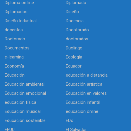
Diploma on line
Diplomado
Diplomados
Diseño
Diseño Industrial
Docencia
docentes
Docotorado
Doctorado
doctorados
Documentos
Duolingo
e-learning.
Ecología
Economía
Ecuador
Educación
educación a distancia
Educación ambiental
Educación artística
Educación emocional
Educación en valores
educación física
Educación infantil
Educación musical
educación online
Educación sostenible
EDx
EEUU
El Salvador