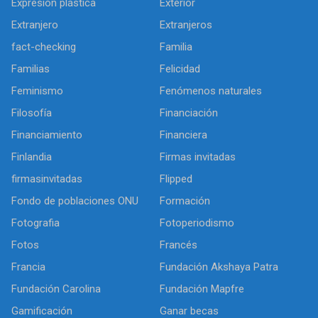
Expresión plástica
Exterior
Extranjero
Extranjeros
fact-checking
Familia
Familias
Felicidad
Feminismo
Fenómenos naturales
Filosofía
Financiación
Financiamiento
Financiera
Finlandia
Firmas invitadas
firmasinvitadas
Flipped
Fondo de poblaciones ONU
Formación
Fotografia
Fotoperiodismo
Fotos
Francés
Francia
Fundación Akshaya Patra
Fundación Carolina
Fundación Mapfre
Gamificación
Ganar becas