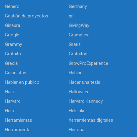
Género
Germany
Gestión de proyectos
gif
Ginebra
GivingWay
Google
Gramática
Grammy
Gratis
Gratuito
Gratuitos
Grecia
GrowProExperience
Guionistas
Hablar
Hablar en público
Hacer una tesis
Haiti
Halloween
Harvard
Harvard Kennedy
Heifer
Helsinki
Herramientas
herramientas digitales
Herramiienta
Historia