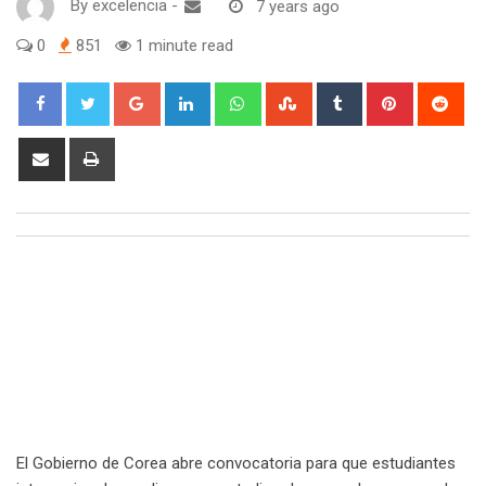
By
excelencia
-
7 years ago
0
851
1 minute read
Google+
LinkedIn
Whatsapp
StumbleUpon
Tumblr
Pinterest
Red
Share
Print
via
Email
El Gobierno de Corea abre convocatoria para que estudiantes