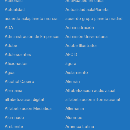
Actionaid
Actividades en casa
Actualidad
Actualidad aulaPlaneta
acuerdo aulaplaneta murcia
acuerdo grupo planeta madrid
ADA
Administración
Administración de Empresas
Admisión Universitaria
Adobe
Adobe Illustrator
Adolescentes
AECID
Aficionados
ágora
Agua
Aislamiento
Alcohol Casero
Alemán
Alemania
Alfabetización audiovisual
alfabetización digital
alfabetización informacional
Alfabetización Mediática
Allemania
Alumnado
Alumnos
Ambiente
América Latina