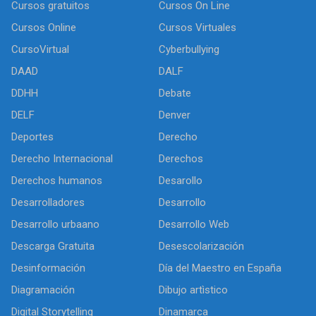
Cursos gratuitos
Cursos On Line
Cursos Online
Cursos Virtuales
CursoVirtual
Cyberbullying
DAAD
DALF
DDHH
Debate
DELF
Denver
Deportes
Derecho
Derecho Internacional
Derechos
Derechos humanos
Desarollo
Desarrolladores
Desarrollo
Desarrollo urbaano
Desarrollo Web
Descarga Gratuita
Desescolarización
Desinformación
Día del Maestro en España
Diagramación
Dibujo artìstico
Digital Storytelling
Dinamarca