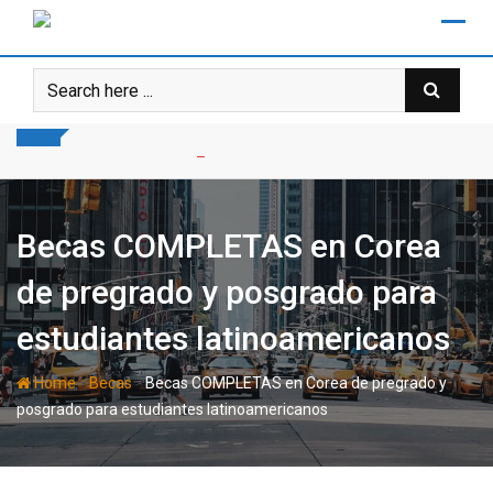
Skip
to
content
Becas COMPLETAS en Corea
de pregrado y posgrado para
estudiantes latinoamericanos
-
-
Home
Becas
Becas COMPLETAS en Corea de pregrado y
posgrado para estudiantes latinoamericanos