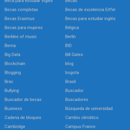
Beca para estudiar Inglés
Becas
Becas completas
Becas de excelencia Eiffel
Becas Erasmus
Becas para estudiar inglés
Becas para mujeres
Bélgica
Berklee of music
Berlín
Berna
BID
Big Data
Bill Gates
Blockchain
blog
Blogging
bogota
Brac
Brasil
Bullying
Buscador
Buscador de becas
Buscadores
Business
Búsqueda de universidad
Cadena de bloques
Cambio climático
Cambridge
Campus France