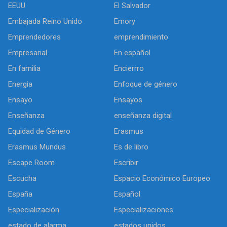
EEUU
El Salvador
Embajada Reino Unido
Emory
Emprendedores
emprendimiento
Empresarial
En español
En familia
Encierrro
Energia
Enfoque de género
Ensayo
Ensayos
Enseñanza
enseñanza digital
Equidad de Género
Erasmus
Erasmus Mundus
Es de libro
Escape Room
Escribir
Escucha
Espacio Económico Europeo
España
Español
Especialización
Especializaciones
estado de alarma
estados unidos