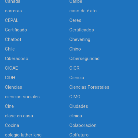
Canadá
Caribe
carreras
caso de éxito
CEPAL
Ceres
Certificado
Certificados
Chatbot
Chevening
Chile
Chino
Ciberacoso
Ciberseguridad
CICAE
CICR
CIDH
Ciencia
Ciencias
Ciencias Forestales
ciencias sociales
CIMO
Cine
Ciudades
clase en casa
clinica
Cocina
Colaboración
colegio luther king
Colfuturo