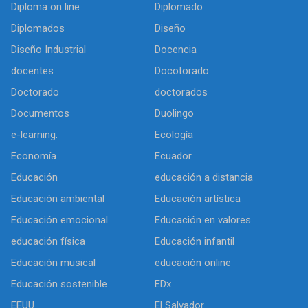
Diploma on line
Diplomado
Diplomados
Diseño
Diseño Industrial
Docencia
docentes
Docotorado
Doctorado
doctorados
Documentos
Duolingo
e-learning.
Ecología
Economía
Ecuador
Educación
educación a distancia
Educación ambiental
Educación artística
Educación emocional
Educación en valores
educación física
Educación infantil
Educación musical
educación online
Educación sostenible
EDx
EEUU
El Salvador