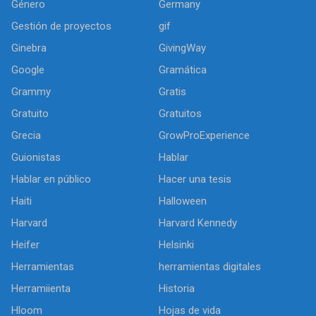
Género
Germany
Gestión de proyectos
gif
Ginebra
GivingWay
Google
Gramática
Grammy
Gratis
Gratuito
Gratuitos
Grecia
GrowProExperience
Guionistas
Hablar
Hablar en público
Hacer una tesis
Haiti
Halloween
Harvard
Harvard Kennedy
Heifer
Helsinki
Herramientas
herramientas digitales
Herramiienta
Historia
Hloom
Hojas de vida