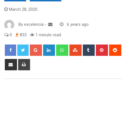
March 28, 2020
By
excelencia
-
6 years ago
0
833
1 minute read
Google+
LinkedIn
Whatsapp
StumbleUpon
Tumblr
Pinterest
Red
Share
Print
via
Email