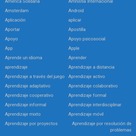
América Solidaria
Amnistía Internacional
Amsterdam
Android
Aplicación
aplicar
Aportar
Apostilla
Apoyo
Apoyo psicosocial
App
Apple
Aprende un idioma
Aprender
aprendizaje
Aprendizaje a distancia
Aprendizaje a través del juego
Aprendizaje activo
Aprendizaje adaptativo
Aprendizaje colaborativo
Aprendizaje cooperativo
Aprendizaje formal
Aprendizaje informal
Aprendizaje interdisciplinar
Aprendizaje mixto
Aprendizaje móvil
Aprendizaje por proyectos
Aprendizaje por resolución de
problemas