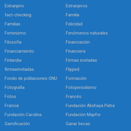
Extranjero
Extranjeros
fact-checking
Familia
Familias
Felicidad
Feminismo
Fenómenos naturales
Filosofía
Financiación
Financiamiento
Financiera
Finlandia
Firmas invitadas
firmasinvitadas
Flipped
Fondo de poblaciones ONU
Formación
Fotografia
Fotoperiodismo
Fotos
Francés
Francia
Fundación Akshaya Patra
Fundación Carolina
Fundación Mapfre
Gamificación
Ganar becas