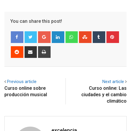
You can share this post!
Google+
LinkedIn
Whatsapp
StumbleUpon
Tumblr
Pinter
Reddit
Share
Print
via
Email
Previous article
Next article
Curso online sobre
Curso online: Las
producción musical
ciudades y el cambio
climático
excelencia