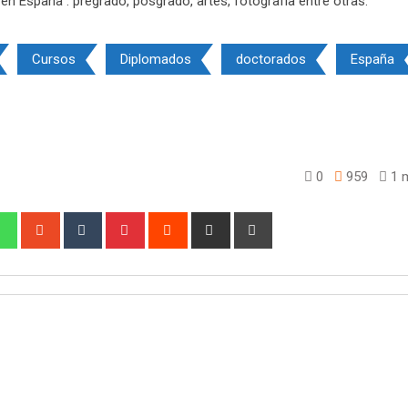
Cursos
Diplomados
doctorados
España
0
959
1 m
edIn
Whatsapp
StumbleUpon
Tumblr
Pinterest
Reddit
Share
Print
via
Email