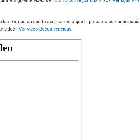
ulta el siguiente video de :
Cómo conseguir una BECA: Ventajas y lo
 las formas en que te acercamos a que la prepares con anticipació
e video :
Ver video Becas vencidas