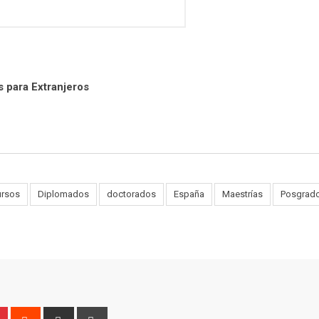
s para Extranjeros
ursos
Diplomados
doctorados
España
Maestrías
Posgrad
n
r
Pinterest
Reddit
Share
Print