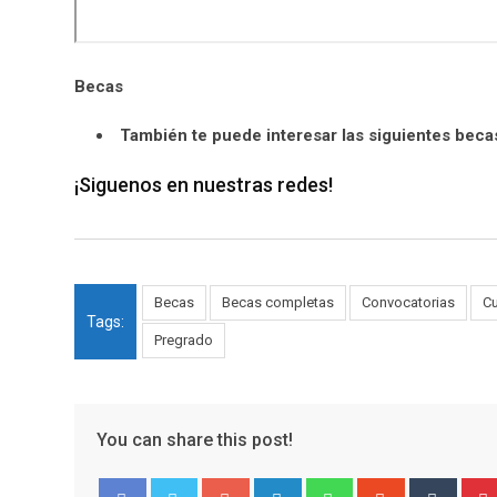
Becas
También te puede interesar las siguientes beca
¡Siguenos en nuestras redes!
Becas
Becas completas
Convocatorias
C
Tags:
Pregrado
You can share this post!
Google+
LinkedIn
Whatsapp
StumbleUpo
Tumbl