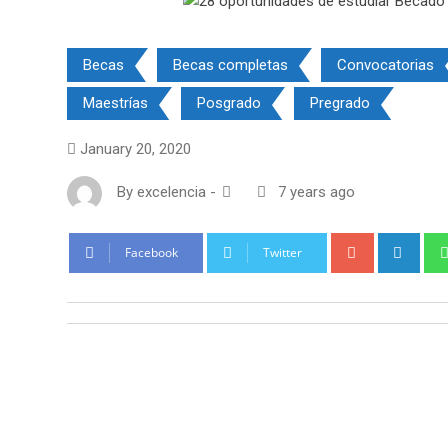
Becas
Becas completas
Convocatorias
Maestrías
Posgrado
Pregrado
January 20, 2020
By
excelencia
-
7 years ago
Google+
Link
Facebook
Twitter