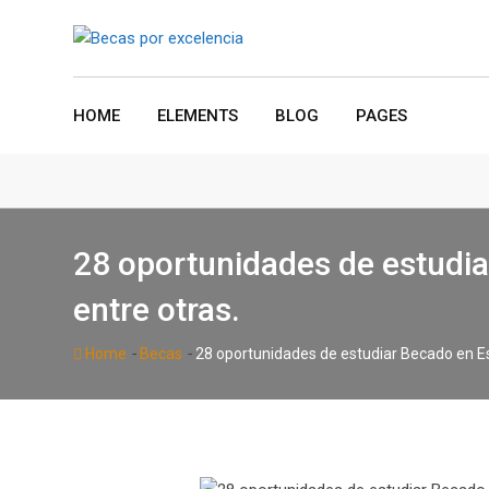
Skip
to
content
HOME
ELEMENTS
BLOG
PAGES
28 oportunidades de estudiar
entre otras.
-
-
Home
Becas
28 oportunidades de estudiar Becado en Esp