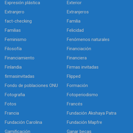
Expresión plástica
Exterior
Extranjero
Extranjeros
fact-checking
Familia
Familias
Felicidad
Feminismo
Fenómenos naturales
Filosofía
Financiación
Financiamiento
Financiera
Finlandia
Firmas invitadas
firmasinvitadas
Flipped
Fondo de poblaciones ONU
Formación
Fotografia
Fotoperiodismo
Fotos
Francés
Francia
Fundación Akshaya Patra
Fundación Carolina
Fundación Mapfre
Gamificación
Ganar becas