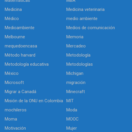
Matemáticas
MBA
Medicina
Medicina veterinaria
Médico
medio ambiente
Medioambiente
Medios de comunicación
Melbourne
Memoria
mequedoencasa
Mercadeo
Método harvard
Metodología
Metodología educativa
Metodologías
México
Michigan
Microsoft
migración
Migrar a Canadá
Minecraft
Misión de la ONU en Colombia
MIT
mochileros
Moda
Moma
MOOC
Motivación
Mujer