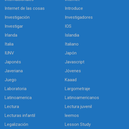
Internet de las cosas
Introduce
Investigación
Investigadores
Investigar
IOS
Irlanda
Islandia
Italia
Italiano
IUNV
Japón
Japonés
Javascript
Javeriana
Jóvenes
Juego
Kaaad
Laboratoria
Largometraje
Latinoamerica
Latinoamericanos
Lectura
Lectura juvenil
Lecturas infantil
leemos
Legalización
Lesson Study