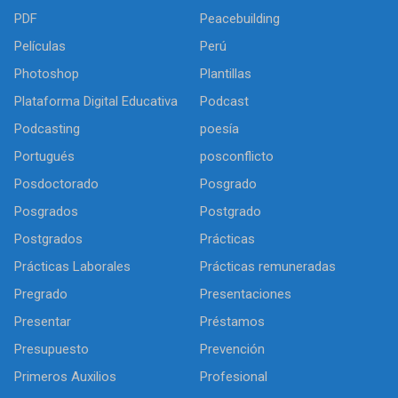
PDF
Peacebuilding
Películas
Perú
Photoshop
Plantillas
Plataforma Digital Educativa
Podcast
Podcasting
poesía
Portugués
posconflicto
Posdoctorado
Posgrado
Posgrados
Postgrado
Postgrados
Prácticas
Prácticas Laborales
Prácticas remuneradas
Pregrado
Presentaciones
Presentar
Préstamos
Presupuesto
Prevención
Primeros Auxilios
Profesional