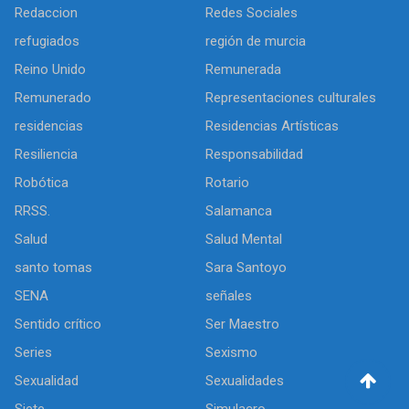
Redaccion
Redes Sociales
refugiados
región de murcia
Reino Unido
Remunerada
Remunerado
Representaciones culturales
residencias
Residencias Artísticas
Resiliencia
Responsabilidad
Robótica
Rotario
RRSS.
Salamanca
Salud
Salud Mental
santo tomas
Sara Santoyo
SENA
señales
Sentido crítico
Ser Maestro
Series
Sexismo
Sexualidad
Sexualidades
Siete
Simulacro