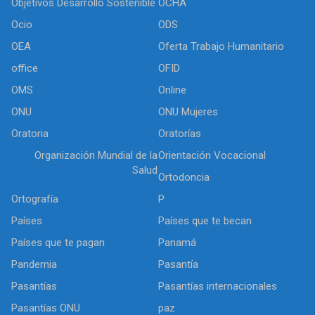
Objetivos Desarrollo Sostenible
OCHA
Ocio
ODS
OEA
Oferta Trabajo Humanitario
office
OFID
OMS
Online
ONU
ONU Mujeres
Oratoria
Oratorías
Organización Mundial de la
Orientación Vocacional
Salud
Ortodoncia
Ortografía
P
Países
Países que te becan
Países que te pagan
Panamá
Pandemia
Pasantía
Pasantías
Pasantías internacionales
Pasantías ONU
paz