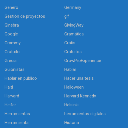
Género
Germany
Gestión de proyectos
gif
Ginebra
GivingWay
Google
Gramática
Grammy
Gratis
Gratuito
Gratuitos
Grecia
GrowProExperience
Guionistas
Hablar
Hablar en público
Hacer una tesis
Haiti
Halloween
Harvard
Harvard Kennedy
Heifer
Helsinki
Herramientas
herramientas digitales
Herramiienta
Historia