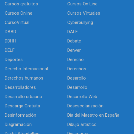
Cursos gratuitos
Cursos On Line
Cursos Online
Cursos Virtuales
CursoVirtual
Cyberbullying
DAAD
DALF
DDHH
Debate
DELF
Denver
Deportes
Derecho
Derecho Internacional
Derechos
Derechos humanos
Desarollo
Desarrolladores
Desarrollo
Desarrollo urbaano
Desarrollo Web
Descarga Gratuita
Desescolarización
Desinformación
Día del Maestro en España
Diagramación
Dibujo artìstico
Digital Storytelling
Dinamarca