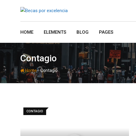
Skip
to
content
HOME
ELEMENTS
BLOG
PAGES
Contagio
-
Home
Contagio
CONTAGIO