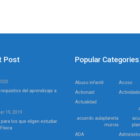
t Post
Popular Categories
 2020
Abuso infantil
Acoso
 requisitos del aprendizaje a
Actionaid
Actividad
Actualidad
r 19, 2019
acuerdo aulaplaneta
acu
 para los que eligen estudiar
murcia
pla
Física
ADA
Administr