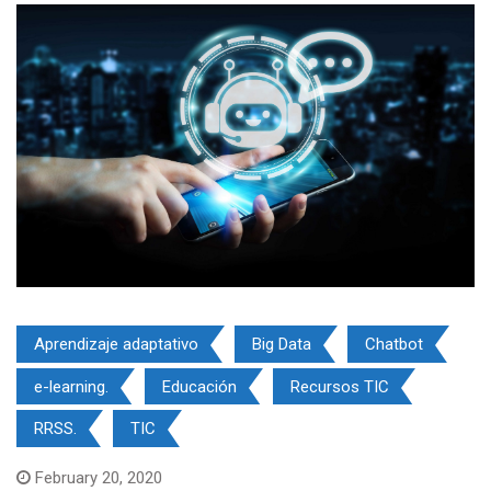
Aprendizaje adaptativo
Big Data
Chatbot
e-learning.
Educación
Recursos TIC
RRSS.
TIC
February 20, 2020