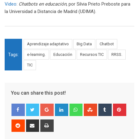
Video
:
Chatbots en educación
, por Silvia Prieto Preboste para
la Universidad a Distancia de Madrid (UDIMA).
Aprendizaje adaptativo
Big Data
Chatbot
Tags:
e-learning.
Educación
Recursos TIC
RRSS.
TIC
You can share this post!
Google+
LinkedIn
Whatsapp
StumbleUpon
Tumblr
Pinter
Reddit
Share
Print
via
Email