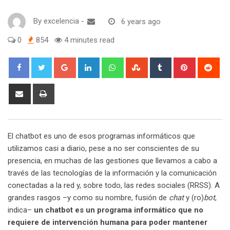
By
excelencia
-
6 years ago
0
854
4 minutes read
Google+
LinkedIn
Whatsapp
StumbleUpon
Tumblr
Pinterest
Red
Share
Print
via
Email
El chatbot es uno de esos programas informáticos que
utilizamos casi a diario, pese a no ser conscientes de su
presencia, en muchas de las gestiones que llevamos a cabo a
través de las tecnologías de la información y la comunicación
conectadas a la red y, sobre todo, las redes sociales (RRSS). A
grandes rasgos –y como su nombre, fusión de
chat
y (ro)
bot
,
indica–
un chatbot es un programa informático que no
requiere de intervención humana para poder mantener