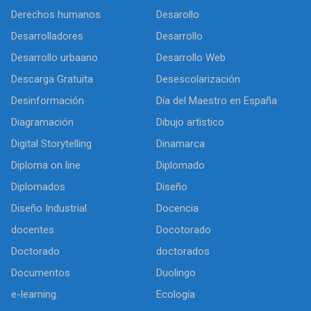
Derechos humanos
Desarollo
Desarrolladores
Desarrollo
Desarrollo urbaano
Desarrollo Web
Descarga Gratuita
Desescolarización
Desinformación
Día del Maestro en España
Diagramación
Dibujo artìstico
Digital Storytelling
Dinamarca
Diploma on line
Diplomado
Diplomados
Diseño
Diseño Industrial
Docencia
docentes
Docotorado
Doctorado
doctorados
Documentos
Duolingo
e-learning.
Ecología