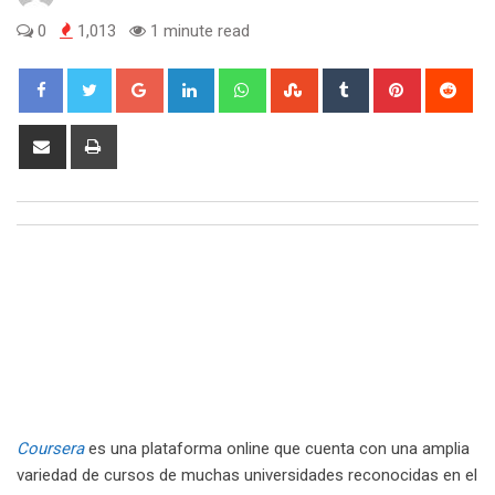
0
1,013
1 minute read
Google+
LinkedIn
Whatsapp
StumbleUpon
Tumblr
Pinterest
Red
Share
Print
via
Email
Coursera
es una plataforma online que cuenta con una amplia
variedad de cursos de muchas universidades reconocidas en el