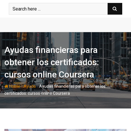
Skip
to
content
Ayudas financieras para
obtener los certificados:
cursos online Coursera
-
-
Home
Ayuda
Ayudas financieras para obtener los
certificados: cursos online Coursera