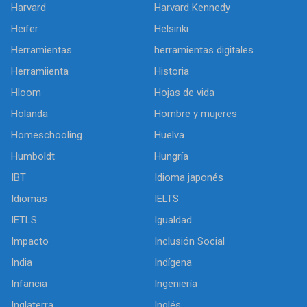
Harvard
Harvard Kennedy
Heifer
Helsinki
Herramientas
herramientas digitales
Herramiienta
Historia
Hloom
Hojas de vida
Holanda
Hombre y mujeres
Homeschooling
Huelva
Humboldt
Hungría
IBT
Idioma japonés
Idiomas
IELTS
IETLS
Igualdad
Impacto
Inclusión Social
India
Indígena
Infancia
Ingeniería
Inglaterra
Inglés