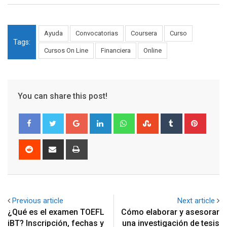
Ayuda
Convocatorias
Coursera
Curso
Tags:
Cursos On Line
Financiera
Online
You can share this post!
Google+
LinkedIn
Whatsapp
StumbleUpon
Tumblr
Pinter
Reddit
Share
Print
via
Email
Previous article
Next article
¿Qué es el examen TOEFL
Cómo elaborar y asesorar
iBT? Inscripción, fechas y
una investigación de tesis