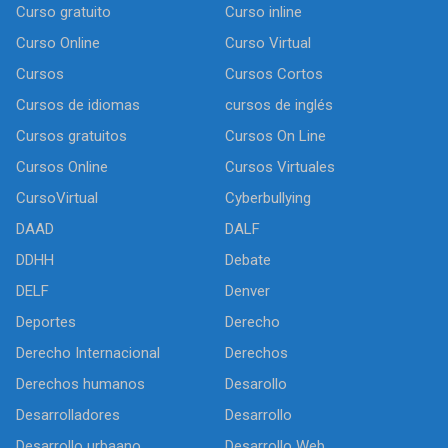
Curso gratuito
Curso inline
Curso Online
Curso Virtual
Cursos
Cursos Cortos
Cursos de idiomas
cursos de inglés
Cursos gratuitos
Cursos On Line
Cursos Online
Cursos Virtuales
CursoVirtual
Cyberbullying
DAAD
DALF
DDHH
Debate
DELF
Denver
Deportes
Derecho
Derecho Internacional
Derechos
Derechos humanos
Desarollo
Desarrolladores
Desarrollo
Desarrollo urbaano
Desarrollo Web