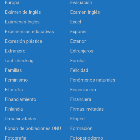
Europa
Evaluación
Exámen de Inglés
Examen Inglés
Exámenes Inglés
Excel
Experiencias educativas
Exponer
Expresión plástica
Exterior
Extranjero
Extranjeros
fact-checking
Familia
Familias
Felicidad
Feminismo
Fenómenos naturales
Filosofía
Financiación
Financiamiento
Financiera
Finlandia
Firmas invitadas
firmasinvitadas
Flipped
Fondo de poblaciones ONU
Formación
Fotografia
Fotoperiodismo