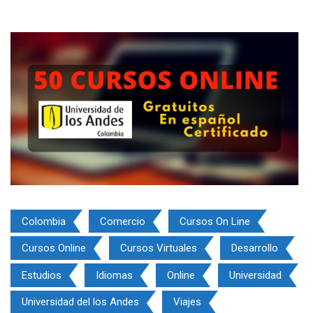
Colombia
Comercio
Cursos On Line
Cursos Online
Cursos Virtuales
Desarrollo
Estudios
Idiomas
Online
Universidad
Universidad del los Andes
Viajes