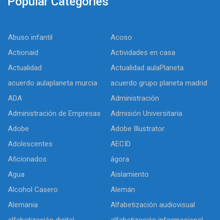
Popular Categories
Abuso infantil
Acoso
Actionaid
Actividades en casa
Actualidad
Actualidad aulaPlaneta
acuerdo aulaplaneta murcia
acuerdo grupo planeta madrid
ADA
Administración
Administración de Empresas
Admisión Universitaria
Adobe
Adobe Illustrator
Adolescentes
AECID
Aficionados
ágora
Agua
Aislamiento
Alcohol Casero
Alemán
Alemania
Alfabetización audiovisual
alfabetización digital
alfabetización informacional