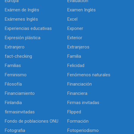
Europa
Evaluación
Exámen de Inglés
Examen Inglés
Exámenes Inglés
Excel
Experiencias educativas
Exponer
Expresión plástica
Exterior
Extranjero
Extranjeros
fact-checking
Familia
Familias
Felicidad
Feminismo
Fenómenos naturales
Filosofía
Financiación
Financiamiento
Financiera
Finlandia
Firmas invitadas
firmasinvitadas
Flipped
Fondo de poblaciones ONU
Formación
Fotografia
Fotoperiodismo