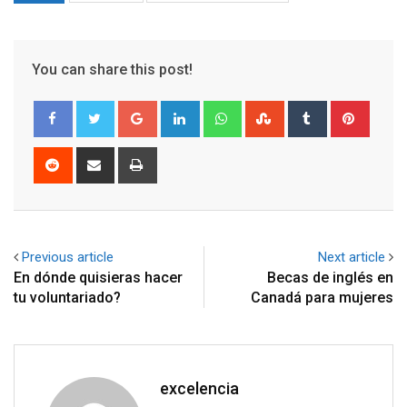
You can share this post!
Google+
LinkedIn
Whatsapp
StumbleUpon
Tumblr
Pinter
Reddit
Share
Print
via
Email
Previous article
Next article
En dónde quisieras hacer
Becas de inglés en
tu voluntariado?
Canadá para mujeres
excelencia