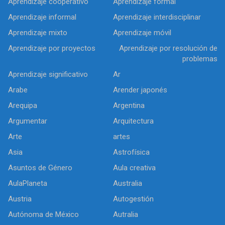
Aprendizaje cooperativo
Aprendizaje formal
Aprendizaje informal
Aprendizaje interdisciplinar
Aprendizaje mixto
Aprendizaje móvil
Aprendizaje por proyectos
Aprendizaje por resolución de
problemas
Aprendizaje significativo
Ar
Arabe
Arender japonés
Arequipa
Argentina
Argumentar
Arquitectura
Arte
artes
Asia
Astrofísica
Asuntos de Género
Aula creativa
AulaPlaneta
Australia
Austria
Autogestión
Autónoma de México
Autralia