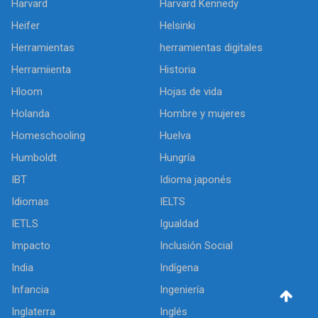
Harvard
Harvard Kennedy
Heifer
Helsinki
Herramientas
herramientas digitales
Herramiienta
Historia
Hloom
Hojas de vida
Holanda
Hombre y mujeres
Homeschooling
Huelva
Humboldt
Hungría
IBT
Idioma japonés
Idiomas
IELTS
IETLS
Igualdad
Impacto
Inclusión Social
India
Indígena
Infancia
Ingeniería
Inglaterra
Inglés