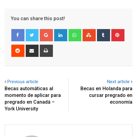
You can share this post!
Google+
LinkedIn
Whatsapp
StumbleUpon
Tumblr
Pinter
Reddit
Share
Print
via
Email
Previous article
Next article
Becas automáticas al
Becas en Holanda para
momento de aplicar para
cursar pregrado en
pregrado en Canadá –
economía
York University