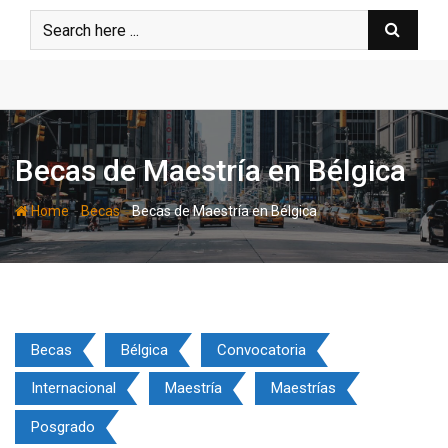
Skip
to
content
Becas de Maestría en Bélgica
-
-
Home
Becas
Becas de Maestría en Bélgica
Becas
Bélgica
Convocatoria
Internacional
Maestría
Maestrías
Posgrado