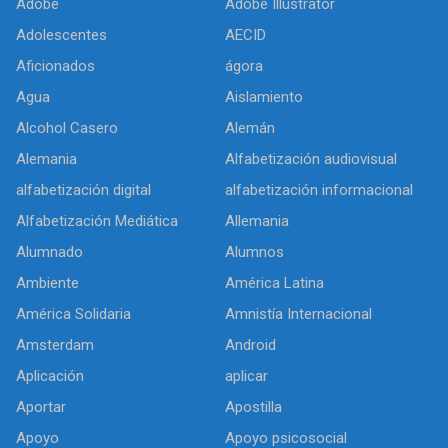
Adobe
Adobe Illustrator
Adolescentes
AECID
Aficionados
ágora
Agua
Aislamiento
Alcohol Casero
Alemán
Alemania
Alfabetización audiovisual
alfabetización digital
alfabetización informacional
Alfabetización Mediática
Allemania
Alumnado
Alumnos
Ambiente
América Latina
América Solidaria
Amnistía Internacional
Amsterdam
Android
Aplicación
aplicar
Aportar
Apostilla
Apoyo
Apoyo psicosocial