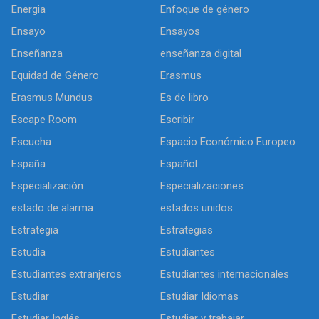
Energia
Enfoque de género
Ensayo
Ensayos
Enseñanza
enseñanza digital
Equidad de Género
Erasmus
Erasmus Mundus
Es de libro
Escape Room
Escribir
Escucha
Espacio Económico Europeo
España
Español
Especialización
Especializaciones
estado de alarma
estados unidos
Estrategia
Estrategias
Estudia
Estudiantes
Estudiantes extranjeros
Estudiantes internacionales
Estudiar
Estudiar Idiomas
Estudiar Inglés
Estudiar y trabajar