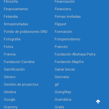
Filosofía
Financiación
Financiamiento
Financiera
Finlandia
Firmas invitadas
firmasinvitadas
Flipped
Fondo de poblaciones ONU
Formación
Fotografia
Fotoperiodismo
Fotos
Francés
Francia
Fundación Akshaya Patra
Fundación Carolina
Fundación Mapfre
Gamificación
Ganar becas
Género
Germany
Gestión de proyectos
gif
Ginebra
GivingWay
Google
Gramática
Grammy
Gratis